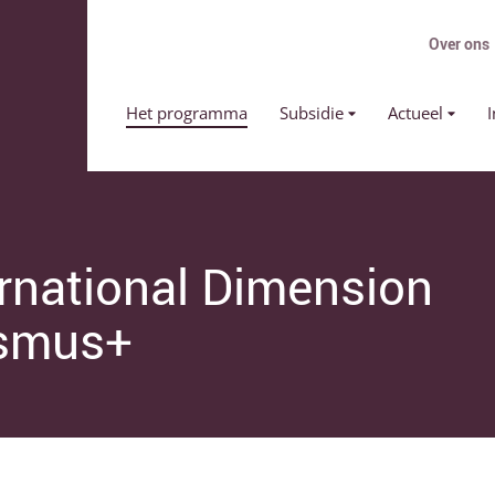
Over ons
Primair menu
Het programma
Subsidie
Actueel
I
ernational Dimension
smus+