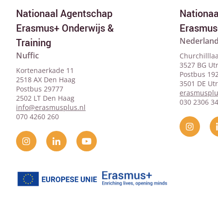
Nationaal Agentschap
Nationa
Erasmus+ Onderwijs &
Erasmus
Nederland
Training
Nuffic
Churchillla
3527 BG Ut
Kortenaerkade 11
Postbus 19
2518 AX Den Haag
3501 DE Ut
Postbus 29777
erasmusplu
2502 LT Den Haag
030 2306 3
info@erasmusplus.nl
070 4260 260