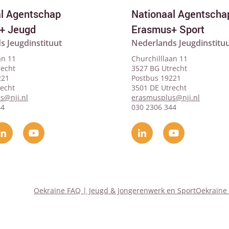
al Agentschap
Nationaal Agentscha
+ Jeugd
Erasmus+ Sport
s Jeugdinstituut
Nederlands Jeugdinstitu
an 11
Churchilllaan 11
recht
3527 BG Utrecht
221
Postbus 19221
recht
3501 DE Utrecht
s@nji.nl
erasmusplus@nji.nl
44
030 2306 344
Oekraïne FAQ | Jeugd & Jongerenwerk en Sport
Oekraïne 