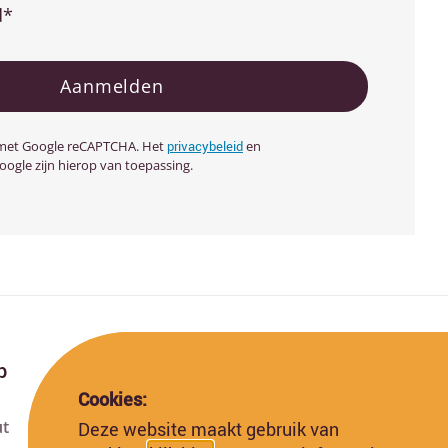
d*
Aanmelden
d met Google reCAPTCHA. Het
privacybeleid
en
ogle zijn hierop van toepassing.
p
Cookies:
ut
Deze website maakt gebruik van
Deze website is gefinancierd met subsidie van