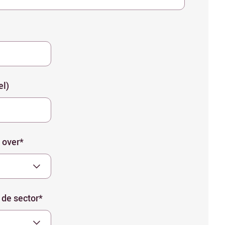
el)
 over*
 de sector*