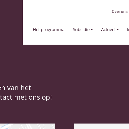
Over ons
Primair menu
Het programma
Subsidie
Actueel
I
en van het
act met ons op!