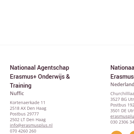
Nationaal Agentschap
Nationa
Erasmus+ Onderwijs &
Erasmus
Nederland
Training
Nuffic
Churchillla
3527 BG Ut
Kortenaerkade 11
Postbus 19
2518 AX Den Haag
3501 DE Ut
Postbus 29777
erasmusplu
2502 LT Den Haag
030 2306 3
info@erasmusplus.nl
070 4260 260