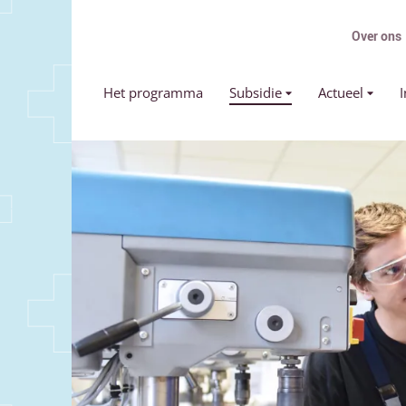
Over ons
Primair menu
Het programma
Subsidie
Actueel
I