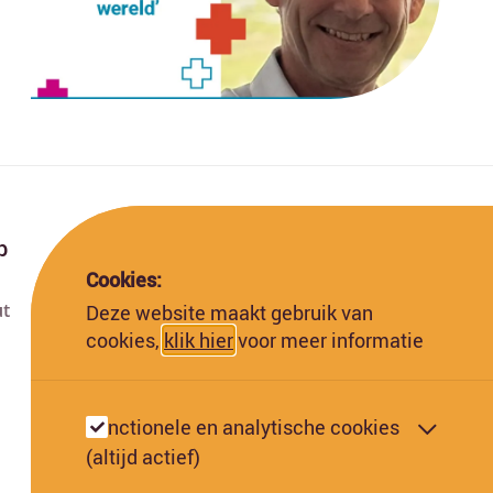
p
Cookies:
ut
Deze website maakt gebruik van
Deze website is gefinancierd met subsidie van
cookies,
klik hier
voor meer informatie
de Europese Commissie. De Europese
Commissie kan niet aansprakelijk worden
gesteld voor de inhoud hiervan.
Functionele en analytische cookies
(altijd actief)