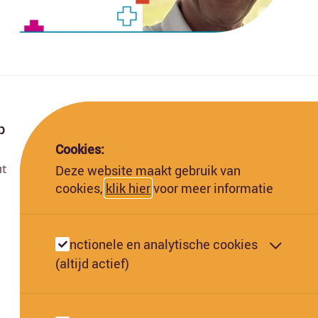
p
Cookies:
ut
Deze website maakt gebruik van
Deze website is gefinancierd met subsidie van
cookies,
klik hier
voor meer informatie
de Europese Commissie. De Europese
Commissie kan niet aansprakelijk worden
gesteld voor de inhoud hiervan.
Functionele en analytische cookies
(altijd actief)