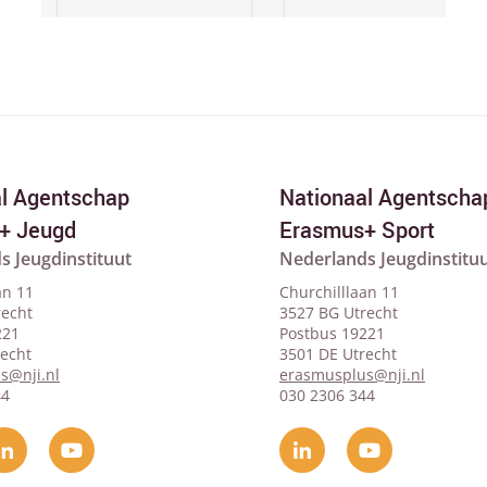
al Agentschap
Nationaal Agentscha
+ Jeugd
Erasmus+ Sport
s Jeugdinstituut
Nederlands Jeugdinstitu
an 11
Churchilllaan 11
recht
3527 BG Utrecht
221
Postbus 19221
recht
3501 DE Utrecht
s@nji.nl
erasmusplus@nji.nl
44
030 2306 344