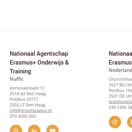
Nationaal Agentschap
Nationa
Erasmus+ Onderwijs &
Erasmus
Nederland
Training
Nuffic
Churchillla
3527 BG Ut
Kortenaerkade 11
Postbus 19
2518 AX Den Haag
3501 DE Ut
Postbus 29777
erasmusplu
2502 LT Den Haag
030 2306 3
info@erasmusplus.nl
070 4260 260