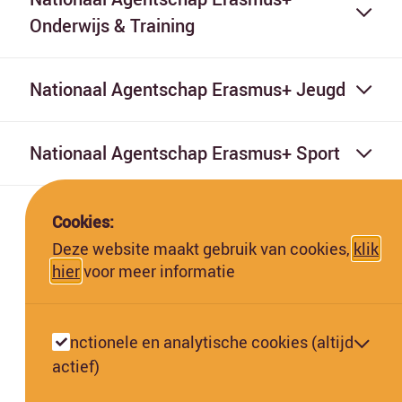
Onderwijs & Training
Nationaal Agentschap Erasmus+ Jeugd
Nationaal Agentschap Erasmus+ Sport
Cookies:
Deze website maakt gebruik van cookies,
klik
hier
voor meer informatie
Deze website is gefinancierd met subsidie van de Europese
Commissie. De Europese Commissie kan niet aansprakelijk worden
Functionele en analytische cookies (altijd
gesteld voor de inhoud hiervan.
actief)