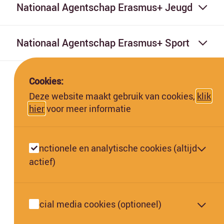
Nationaal Agentschap Erasmus+ Jeugd
Nationaal Agentschap Erasmus+ Sport
Cookies:
Deze website maakt gebruik van cookies,
klik
hier
voor meer informatie
Deze website is gefinancierd met subsidie van de Europese
Commissie. De Europese Commissie kan niet aansprakelijk worden
Functionele en analytische cookies (altijd
gesteld voor de inhoud hiervan.
actief)
Social media cookies (optioneel)
Oekraïne FAQ | Jeugd & Jongerenwerk en Sport
Oekraïne FAQ | Onderwijs & Training