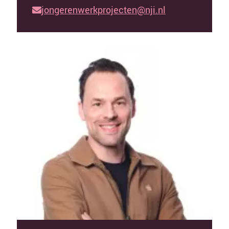
jongerenwerkprojecten@nji.nl