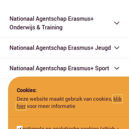
Nationaal Agentschap Erasmus+
Onderwijs & Training
Nationaal Agentschap Erasmus+ Jeugd
Nationaal Agentschap Erasmus+ Sport
Cookies:
Deze website maakt gebruik van cookies,
klik
hier
voor meer informatie
Deze website is gefinancierd met subsidie van de Europese
Commissie. De Europese Commissie kan niet aansprakelijk worden
Functionele en analytische cookies (altijd
gesteld voor de inhoud hiervan.