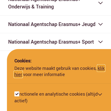
Onderwijs & Training
Nationaal Agentschap Erasmus+ Jeugd
Nationaal Agentschap Erasmus+ Sport
Cookies:
Deze website maakt gebruik van cookies,
klik
hier
voor meer informatie
Deze website is gefinancierd met subsidie van de Europese
Commissie. De Europese Commissie kan niet aansprakelijk worden
Functionele en analytische cookies (altijd
gesteld voor de inhoud hiervan.
actief)