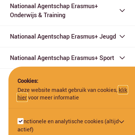
Nationaal Agentschap Erasmus+
Onderwijs & Training
Nationaal Agentschap Erasmus+ Jeugd
Nationaal Agentschap Erasmus+ Sport
Cookies:
Deze website maakt gebruik van cookies,
klik
hier
voor meer informatie
Deze website is gefinancierd met subsidie van de Europese
Commissie. De Europese Commissie kan niet aansprakelijk worden
Functionele en analytische cookies (altijd
gesteld voor de inhoud hiervan.
actief)