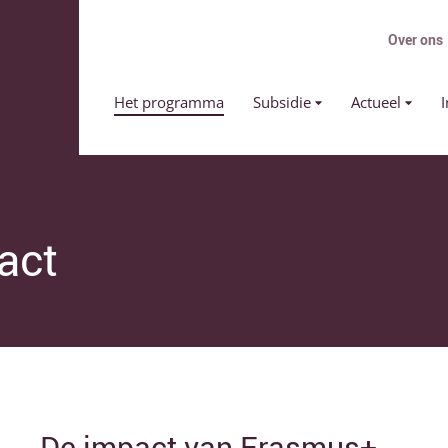
Over ons
Primair menu
Het programma
Subsidie
Actueel
I
act
De impact van Erasmus+