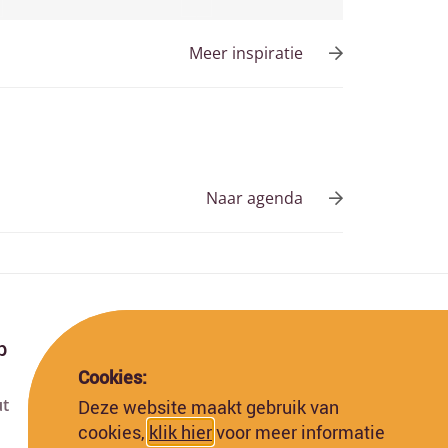
Meer inspiratie
Naar agenda
p
Cookies:
ut
Deze website maakt gebruik van
Deze website is gefinancierd met subsidie van
cookies,
klik hier
voor meer informatie
de Europese Commissie. De Europese