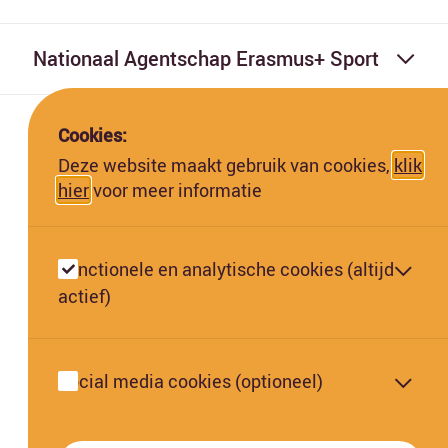
Nationaal Agentschap Erasmus+ Sport
Cookies:
Deze website maakt gebruik van cookies,
klik
hier
voor meer informatie
Deze website is gefinancierd met subsidie van de Europese
Commissie. De Europese Commissie kan niet aansprakelijk worden
Functionele en analytische cookies (altijd
gesteld voor de inhoud hiervan.
actief)
Social media cookies (optioneel)
Oekraïne FAQ | Jeugd & Jongerenwerk en Sport
Oekraïne FAQ | Onderwijs & Training
Privacy & Cookies