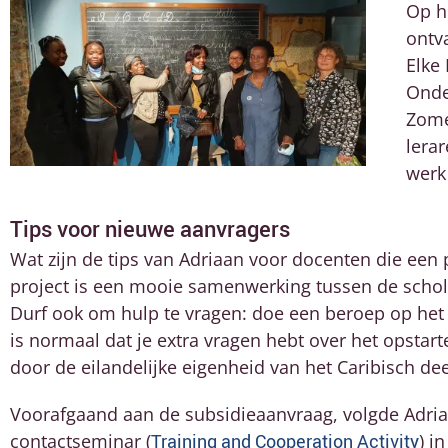
Op h
ontva
Elke
Onde
Zome
lerar
werk 
Tips voor nieuwe aanvragers
Wat zijn de tips van Adriaan voor docenten die een
project is een mooie samenwerking tussen de schol
Durf ook om hulp te vragen: doe een beroep op he
is normaal dat je extra vragen hebt over het opstar
door de eilandelijke eigenheid van
het Caribisch dee
Voorafgaand aan de subsidieaanvraag, volgde Adria
contactseminar (
Training and Cooperation Activity
) i