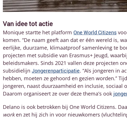
Van idee tot actie
Monique startte het platform
One World Citizens
voor
komen. “De naam geeft aan dat er één wereld is, w
eerlijke, duurzame, klimaatproof samenleving te bo
projecten met subsidie van Erasmus+ Jeugd, waarbi
beleidsmakers. Sinds 2021 vallen deze projecten on
subsidielijn
Jongerenparticipatie
. “Als jongeren in a
hebben, moeten ze gehoord en gezien worden.’’ Tij
jongeren, naast duurzaamheid en inclusie, sociaal
Daarom organiseert ze over deze thema’s ook
jonge
Delano is ook betrokken bij One World Citizens. Daa
work
en zet hij zich in voor nieuwkomers (vluchteli