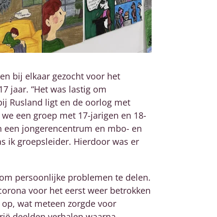
n bij elkaar gezocht voor het
17 jaar. “Het was lastig om
ij Rusland ligt en de oorlog met
 we een groep met 17-jarigen en 18-
an een jongerencentrum en mbo- en
 ik groepsleider. Hierdoor was er
e om persoonlijke problemen te delen.
 corona voor het eerst weer betrokken
f op, wat meteen zorgde voor
rië deelden verhalen waarna