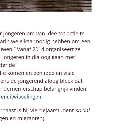
 jongeren om van idee tot actie te
aarin we elkaar nodig hebben om een
uwen.’’ Vanaf 2014 organiseert ze
j jongeren in dialoog gaan met
der de
ctie komen en een idee en visie
dens de jongerendialoog bleek dat
 ondernemerschap belangrijk vinden.
renuitwisselingen
.
rnaast is hij vierdejaarstudent
social
ngen en migranten).