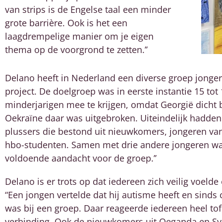
van strips is de Engelse taal een minder
grote barrière. Ook is het een
laagdrempelige manier om je eigen
thema op de voorgrond te zetten.’’
Delano heeft in Nederland een diverse groep jongere
project. De doelgroep was in eerste instantie 15 tot 
minderjarigen mee te krijgen, omdat Georgië dicht b
Oekraïne daar was uitgebroken. Uiteindelijk hadden
plussers die bestond uit nieuwkomers, jongeren v
hbo-studenten. Samen met drie andere jongeren was
voldoende aandacht voor de groep.’’
Delano is er trots op dat iedereen zich veilig voeld
“Een jongen vertelde dat hij autisme heeft en sinds
was bij een groep. Daar reageerde iedereen heel to
verbinding. Ook de nieuwkomers uit Oeganda en Sy