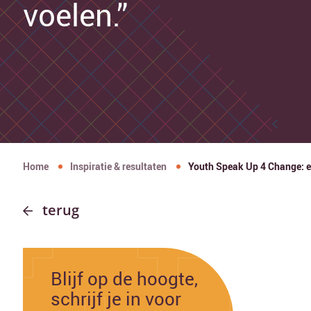
voelen.”
Home
Inspiratie & resultaten
Youth Speak Up 4 Change: ee
terug
Blijf op de hoogte,
schrijf je in voor