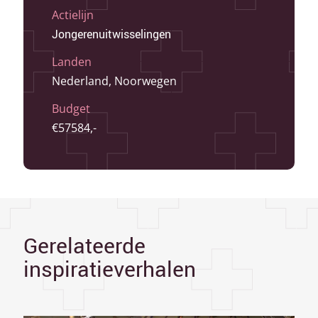
Actielijn
Jongerenuitwisselingen
Landen
Nederland, Noorwegen
Budget
€57584,-
Gerelateerde
inspiratieverhalen