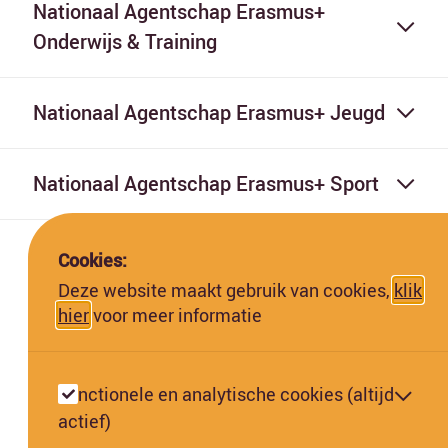
Nationaal Agentschap Erasmus+
Onderwijs & Training
Nationaal Agentschap Erasmus+ Jeugd
Nationaal Agentschap Erasmus+ Sport
Cookies:
Deze website maakt gebruik van cookies,
klik
hier
voor meer informatie
Deze website is gefinancierd met subsidie van de Europese
Commissie. De Europese Commissie kan niet aansprakelijk worden
Functionele en analytische cookies (altijd
gesteld voor de inhoud hiervan.
actief)