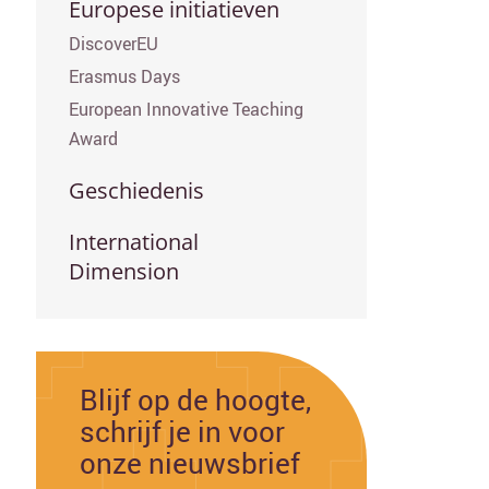
Europese initiatieven
DiscoverEU
Erasmus Days
European Innovative Teaching
Award
Geschiedenis
International
Dimension
Blijf op de hoogte,
schrijf je in voor
onze nieuwsbrief