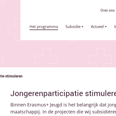
Over ons
Primair menu
Het programma
Subsidie
Actueel
I
tie stimuleren
Jongerenparticipatie stimuler
Binnen Erasmus+ Jeugd is het belangrijk dat jong
maatschappij. In de projecten die wij subsidiër