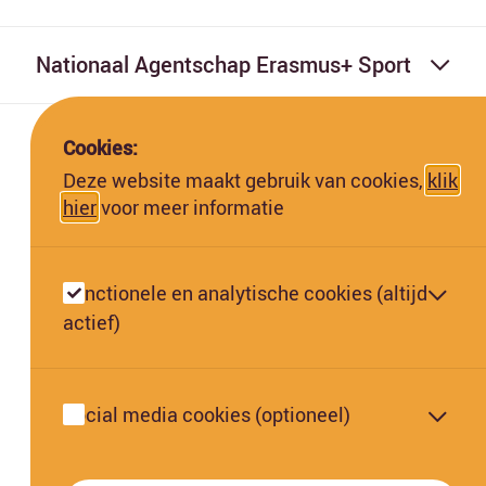
Nationaal Agentschap Erasmus+ Sport
Cookies:
Deze website maakt gebruik van cookies,
klik
hier
voor meer informatie
Deze website is gefinancierd met subsidie van de Europese
Commissie. De Europese Commissie kan niet aansprakelijk worden
Functionele en analytische cookies (altijd
gesteld voor de inhoud hiervan.
actief)
Social media cookies (optioneel)
Oekraïne FAQ | Jeugd & Jongerenwerk en Sport
Oekraïne FAQ | Onderwijs & Training
Privacy & Cookies