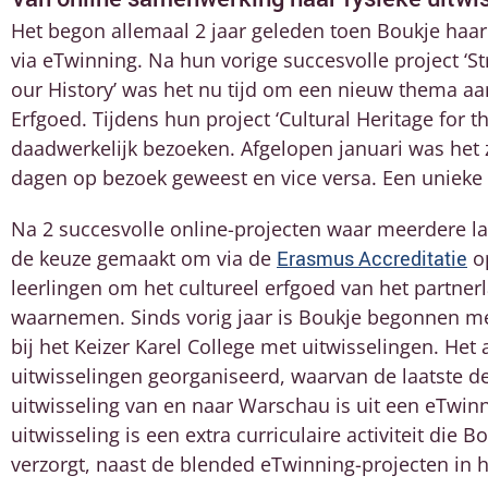
Het begon allemaal 2 jaar geleden toen Boukje haa
via eTwinning. Na hun vorige succesvolle project 
our History’ was het nu tijd om een nieuw thema aan
Erfgoed. Tijdens hun project ‘Cultural Heritage for t
daadwerkelijk bezoeken. Afgelopen januari was het z
dagen op bezoek geweest en vice versa. Een unieke
Na 2 succesvolle online-projecten waar meerdere la
de keuze gemaakt om via de
Erasmus Accreditatie
op
leerlingen om het cultureel erfgoed van het partner
waarnemen. Sinds vorig jaar is Boukje begonnen me
bij het Keizer Karel College met uitwisselingen. Het 
uitwisselingen georganiseerd, waarvan de laatste d
uitwisseling van en naar Warschau is uit een eTwi
uitwisseling is een extra curriculaire activiteit die B
verzorgt, naast de blended eTwinning-projecten in 