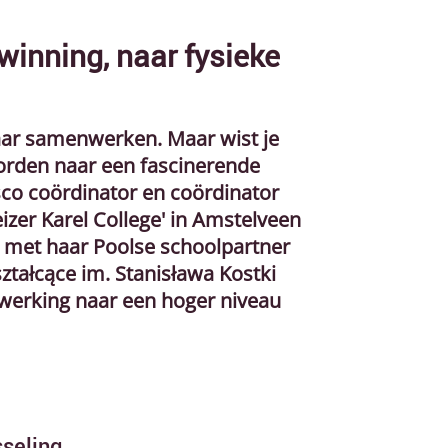
inning, naar fysieke
aar samenwerken. Maar wist je
worden naar een fascinerende
sco coördinator en coördinator
izer Karel College' in Amstelveen
 met haar Poolse schoolpartner
ztałcące im. Stanisława Kostki
werking naar een hoger niveau
sseling