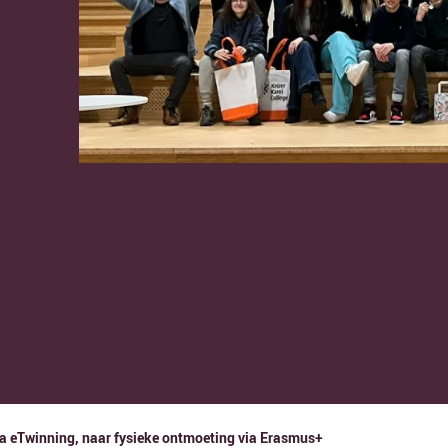
a eTwinning, naar fysieke ontmoeting via Erasmus+