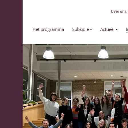
Over ons
Primair menu
Het programma
Subsidie
Actueel
I