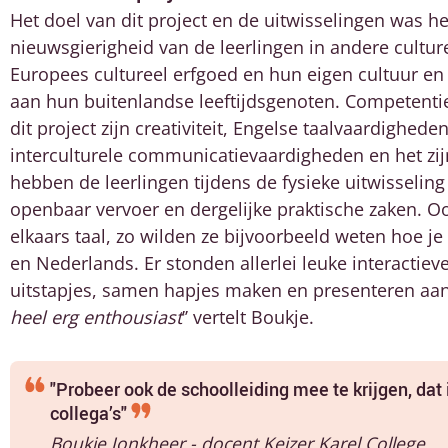
Het doel van dit project en de uitwisselingen was h
nieuwsgierigheid van de leerlingen in andere cultu
Europees cultureel erfgoed en hun eigen cultuur en 
aan hun buitenlandse leeftijdsgenoten. Competentie
dit project zijn creativiteit, Engelse taalvaardighed
interculturele communicatievaardigheden en het zij
hebben de leerlingen tijdens de fysieke uitwisselin
openbaar vervoer en dergelijke praktische zaken. Oo
elkaars taal, zo wilden ze bijvoorbeeld weten hoe je 
en Nederlands. Er stonden allerlei leuke interactieve
uitstapjes, samen hapjes maken en presenteren aan 
heel erg enthousiast
’’ vertelt Boukje.
"Probeer ook de schoolleiding mee te krijgen, dat 
collega’s"
Boukje Jonkheer - docent Keizer Karel College