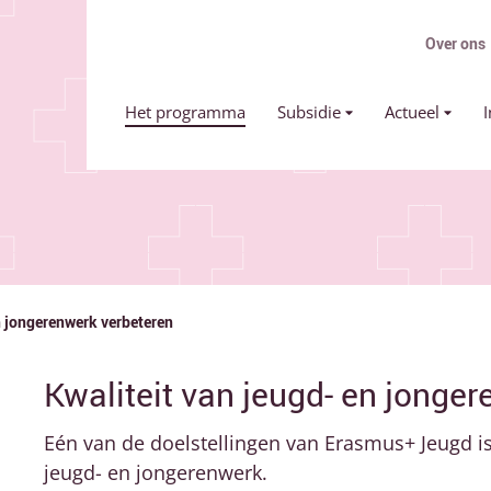
Over ons
Primair menu
Het programma
Subsidie
Actueel
I
n jongerenwerk verbeteren
Kwaliteit van jeugd- en jonge
Eén van de doelstellingen van Erasmus+ Jeugd is
jeugd- en jongerenwerk.