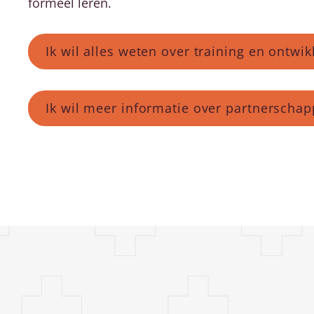
formeel leren.
Ik wil alles weten over training en ontwi
Ik wil meer informatie over partnerscha