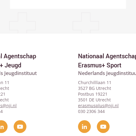
al Agentschap
Nationaal Agentscha
+ Jeugd
Erasmus+ Sport
s Jeugdinstituut
Nederlands Jeugdinstitu
an 11
Churchilllaan 11
recht
3527 BG Utrecht
221
Postbus 19221
recht
3501 DE Utrecht
s@nji.nl
erasmusplus@nji.nl
44
030 2306 344