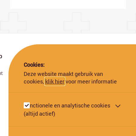
p
Cookies:
ut
Deze website maakt gebruik van
Deze website is gefinancierd met subsidie van
cookies,
klik hier
voor meer informatie
de Europese Commissie. De Europese
Commissie kan niet aansprakelijk worden
gesteld voor de inhoud hiervan.
Functionele en analytische cookies
(altijd actief)