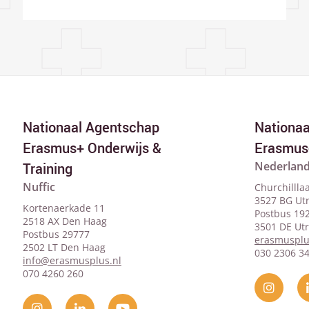
Nationaal Agentschap
Nationa
Erasmus+ Onderwijs &
Erasmus
Nederland
Training
Nuffic
Churchillla
3527 BG Ut
Kortenaerkade 11
Postbus 19
2518 AX Den Haag
3501 DE Ut
Postbus 29777
erasmusplu
2502 LT Den Haag
030 2306 3
info@erasmusplus.nl
070 4260 260