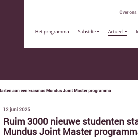
Over ons
Primair menu
Het programma
Subsidie
Actueel
I
starten aan een Erasmus Mundus Joint Master programma
12
juni
2025
Ruim 3000 nieuwe studenten st
Mundus Joint Master programm