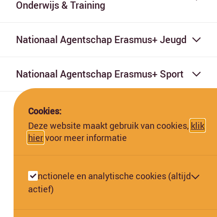
Onderwijs & Training
Nationaal Agentschap Erasmus+ Jeugd
Nationaal Agentschap Erasmus+ Sport
Cookies:
Deze website maakt gebruik van cookies,
klik
hier
voor meer informatie
Deze website is gefinancierd met subsidie van de Europese
Commissie. De Europese Commissie kan niet aansprakelijk worden
Functionele en analytische cookies (altijd
gesteld voor de inhoud hiervan.
actief)