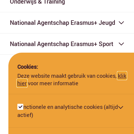
Onderwijs & Training
Nationaal Agentschap Erasmus+ Jeugd
Nationaal Agentschap Erasmus+ Sport
Cookies:
Deze website maakt gebruik van cookies,
klik
hier
voor meer informatie
Deze website is gefinancierd met subsidie van de Europese
Commissie. De Europese Commissie kan niet aansprakelijk worden
Functionele en analytische cookies (altijd
gesteld voor de inhoud hiervan.
actief)