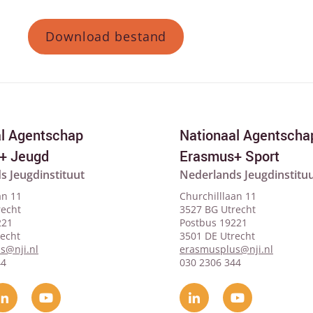
Download bestand
al Agentschap
Nationaal Agentscha
+ Jeugd
Erasmus+ Sport
s Jeugdinstituut
Nederlands Jeugdinstitu
an 11
Churchilllaan 11
recht
3527 BG Utrecht
221
Postbus 19221
recht
3501 DE Utrecht
s@nji.nl
erasmusplus@nji.nl
44
030 2306 344