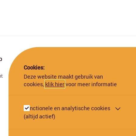
p
Cookies:
ut
Deze website maakt gebruik van
Deze website is gefinancierd met subsidie van
cookies,
klik hier
voor meer informatie
de Europese Commissie. De Europese
Commissie kan niet aansprakelijk worden
gesteld voor de inhoud hiervan.
Functionele en analytische cookies
(altijd actief)