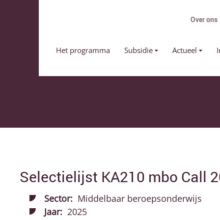
Over ons
Primair menu
Het programma
Subsidie
Actueel
I
Selectielijst KA210 mbo Call 2
Sector:
Middelbaar beroepsonderwijs
Jaar:
2025