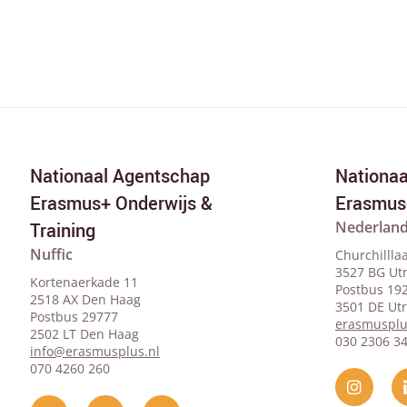
Nationaal Agentschap
Nationa
Erasmus+ Onderwijs &
Erasmus
Nederland
Training
Nuffic
Churchillla
3527 BG Ut
Kortenaerkade 11
Postbus 19
2518 AX Den Haag
3501 DE Ut
Postbus 29777
erasmusplu
2502 LT Den Haag
030 2306 3
info@erasmusplus.nl
070 4260 260