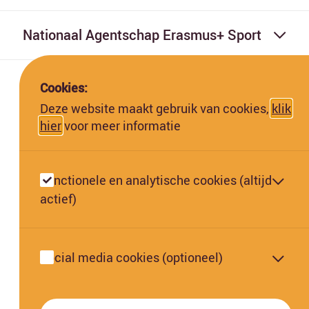
Nationaal Agentschap Erasmus+ Sport
Cookies:
Deze website maakt gebruik van cookies,
klik
hier
voor meer informatie
Deze website is gefinancierd met subsidie van de Europese
Commissie. De Europese Commissie kan niet aansprakelijk worden
Functionele en analytische cookies (altijd
gesteld voor de inhoud hiervan.
actief)
Social media cookies (optioneel)
Oekraïne FAQ | Jeugd & Jongerenwerk en Sport
Oekraïne FAQ | Onderwijs & Training
Privacy & Cookies
Toegankelijkheid