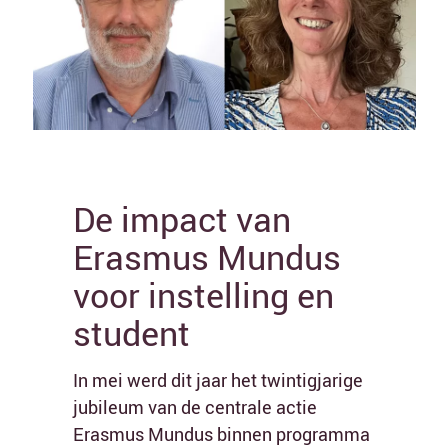
Jeugd & jongerenwerk
Sport
De resultaten worden automatisch vernieuwd na het
kiezen van een sector
De impact van
Erasmus Mundus
voor instelling en
student
In mei werd dit jaar het twintigjarige
jubileum van de centrale actie
Erasmus Mundus binnen programma