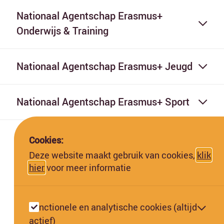
Nationaal Agentschap Erasmus+
Onderwijs & Training
Nationaal Agentschap Erasmus+ Jeugd
Nationaal Agentschap Erasmus+ Sport
Cookies:
Deze website maakt gebruik van cookies,
klik
hier
voor meer informatie
Deze website is gefinancierd met subsidie van de Europese
Commissie. De Europese Commissie kan niet aansprakelijk worden
Functionele en analytische cookies (altijd
gesteld voor de inhoud hiervan.
actief)