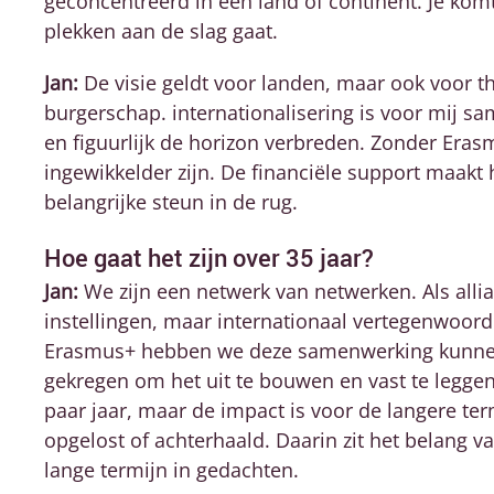
geconcentreerd in een land of continent. Je komt 
plekken aan de slag gaat.
Jan:
De visie geldt voor landen, maar ook voor 
burgerschap. internationalisering is voor mij sa
en figuurlijk de horizon verbreden. Zonder Eras
ingewikkelder zijn. De financiële support maakt 
belangrijke steun in de rug.
Hoe gaat het zijn over 35 jaar?
Jan:
We zijn een netwerk van netwerken. Als allian
instellingen, maar internationaal vertegenwoo
Erasmus+ hebben we deze samenwerking kunnen
gekregen om het uit te bouwen en vast te legge
paar jaar, maar de impact is voor de langere term
opgelost of achterhaald. Daarin zit het belang 
lange termijn in gedachten.