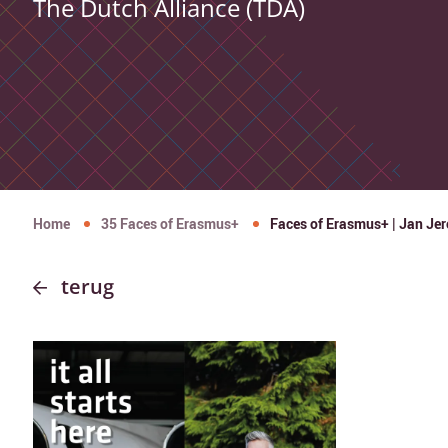
The Dutch Alliance (TDA)
Home
35 Faces of Erasmus+
Faces of Erasmus+ | Jan Jer
terug