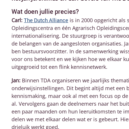
Wat doen jullie precies?
Carl:
The Dutch Alliance
is in 2000 opgericht als 
Opleidingscentra en één Agrarisch Opleidings
internationalisering. De stuurgroep is verantwoor
de belangen van de aangesloten organisaties. Jan
ben bestuursvoorzitter. In de samenwerking wiss
voor ons betekent en we kijken hoe we elkaar k
uitgegroeid tot een flink kennisnetwerk.
Jan:
Binnen TDA organiseren we jaarlijks themat
onderwijsinstellingen. Dit begint altijd met een
kennismaking, maar ook al met een focus op de 
al. Vervolgens gaan de deelnemers naar het bui
een paar maanden om hun leeruitkomsten te i
delen we met elkaar delen wat er is gebeurt. H
drieluik werkt goed.