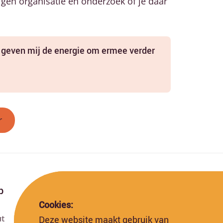
 eigen organisatie en onderzoek of je daar
n geven mij de energie om ermee verder
r
p
Cookies:
ut
Deze website maakt gebruik van