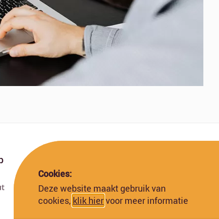
p
Cookies:
ut
Deze website maakt gebruik van
Deze website is gefinancierd met subsidie van
cookies,
klik hier
voor meer informatie
de Europese Commissie. De Europese
Commissie kan niet aansprakelijk worden
gesteld voor de inhoud hiervan.