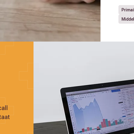
Primai
Middel
all
taat