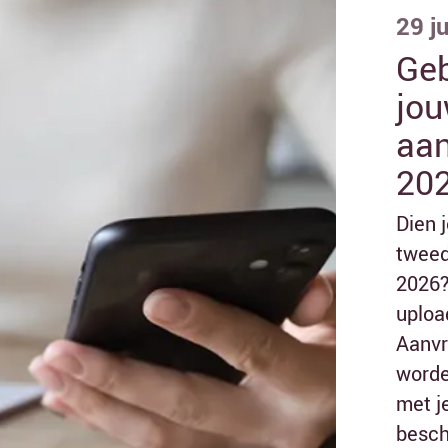
29 j
Geb
jou
aan
20
Dien 
tweed
2026?
upload
Aanvr
worde
met j
besch