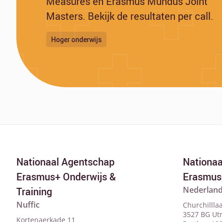
Measures en Erasmus Mundus Joint
Masters. Bekijk de resultaten per call.
Hoger onderwijs
Nationaal Agentschap
Nationa
Erasmus+ Onderwijs &
Erasmus
Nederland
Training
Nuffic
Churchillla
3527 BG Ut
Kortenaerkade 11