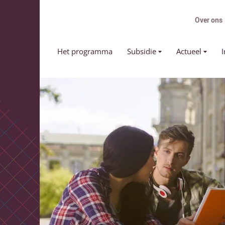
Over ons
Primair menu
Het programma
Subsidie
Actueel
I