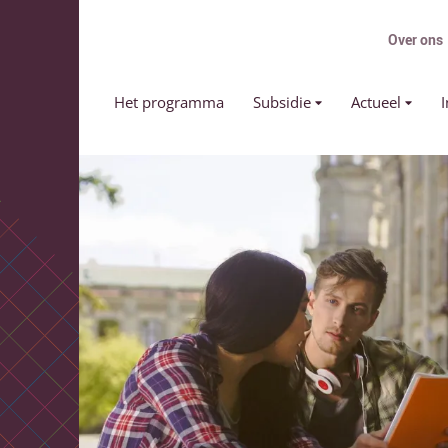
Over ons
Primair menu
Het programma
Subsidie
Actueel
I