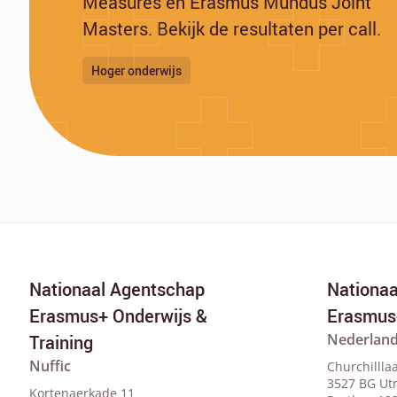
Measures en Erasmus Mundus Joint
Masters. Bekijk de resultaten per call.
Hoger onderwijs
Nationaal Agentschap
Nationa
Erasmus+ Onderwijs &
Erasmus
Nederland
Training
Nuffic
Churchillla
3527 BG Ut
Kortenaerkade 11