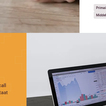
Primai
Middel
all
taat