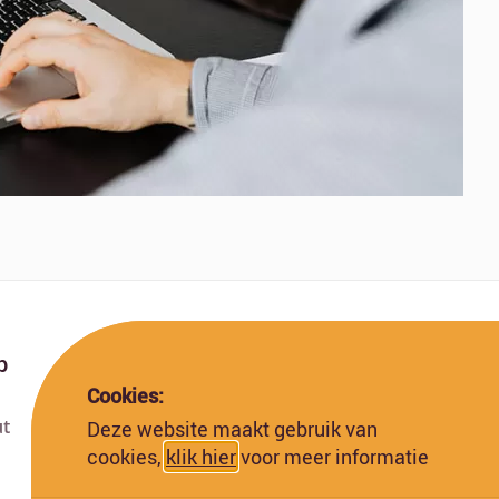
p
Cookies:
ut
Deze website maakt gebruik van
Deze website is gefinancierd met subsidie van
cookies,
klik hier
voor meer informatie
de Europese Commissie. De Europese
Commissie kan niet aansprakelijk worden
gesteld voor de inhoud hiervan.